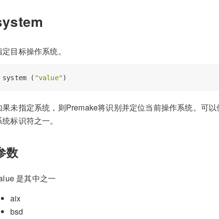
system
指定目标操作系统。
system (
"value"
如果未指定系统，则Premake将识别并定位当前操作系统。可以
系统标识符之一。
参数
value 是其中之一
aix
bsd