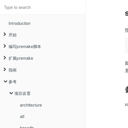
Introduction
开始
编写premake脚本
首页
扩展premake
什么是premake?
你的第一个脚本
指南
使用premake
工作区和项目
扩展premake
参考
构建premake
范围和继承
代码概述
共享配置设置
添加源文件
编码约定
项目设置
链接
覆盖和调用数组
architecture
atl
配置和平台
开发模块
basedir