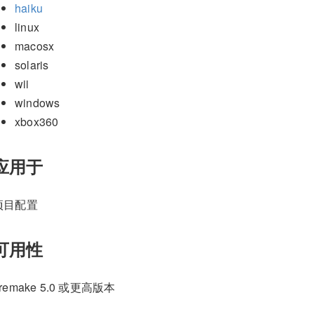
haiku
linux
macosx
solaris
wii
windows
xbox360
应用于
项目配置
可用性
remake 5.0 或更高版本