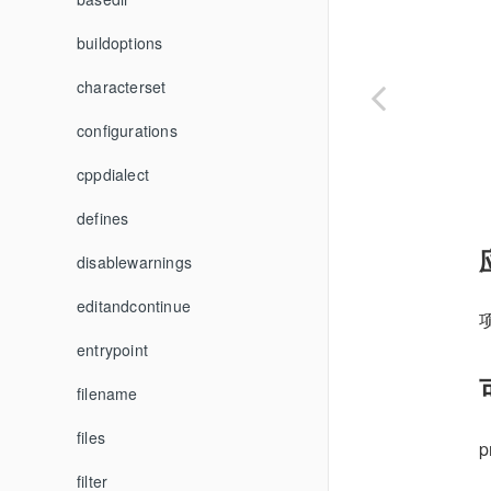
过滤器
添加新action
buildoptions
构建设置
characterset
命令行参数
configurations
使用模块
cppdialect
预编译头
defines
更多创作主题
disablewarnings
editandcontinue
entrypoint
filename
files
p
filter